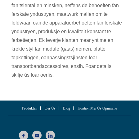
fan tsientallen minsken, neffens de behoeften fan
ferskate yndustryen, maatwurk mallen om te
foldwaan oan de apparatuerbehoeften fan ferskate
yndustryen, produksje en kwaliteit konstant te
ferbetterjen. Ek leverje klanten mear yntime en
krekte styl fan module (gaas) riemen, platte
topkettingen, oanpassingstsjinsten foar
transportbandaccessoires, ensfh. Foar details,
skilje ús foar oerlis.
Produkten
Oer Ús
Blog
Kontakt Mei Ús Opnimme