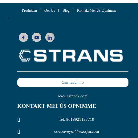
Produkten
Oer Ús
Blog
Kontakt Mei Ús Opnimme
Oanfraach no
www.csfpack.com
KONTAKT MEI ÚS OPNIMME
Tel: 8618921137719
cs-conveyor@wxcsjm.com