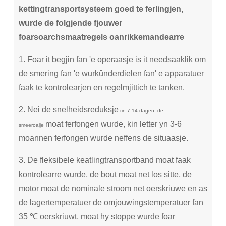
kettingtransportsysteem goed te ferlingjen,
wurde de folgjende fjouwer
foarsoarchsmaatregels oanrikkemandearre
1. Foar it begjin fan 'e operaasje is it needsaaklik om
de smering fan 'e wurkûnderdielen fan' e apparatuer
faak te kontrolearjen en regelmjittich te tanken.
2. Nei de snelheidsreduksje
rin 7-14 dagen. de
moat ferfongen wurde, kin letter yn 3-6
smeeroalje
moannen ferfongen wurde neffens de situaasje.
3. De fleksibele keatlingtransportband moat faak
kontrolearre wurde, de bout moat net los sitte, de
motor moat de nominale stroom net oerskriuwe en as
de lagertemperatuer de omjouwingstemperatuer fan
35 ℃ oerskriuwt, moat hy stoppe wurde foar