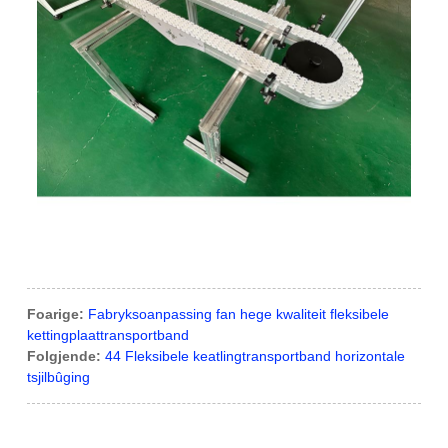
Foarige:
Fabryksoanpassing fan hege kwaliteit fleksibele
kettingplaattransportband
Folgjende:
44 Fleksibele keatlingtransportband horizontale
tsjilbûging