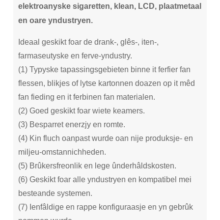
elektroanyske sigaretten, klean, LCD, plaatmetaal
en oare yndustryen.
Ideaal geskikt foar de drank-, glês-, iten-,
farmaseutyske en ferve-yndustry.
(1) Typyske tapassingsgebieten binne it ferfier fan
flessen, blikjes of lytse kartonnen doazen op it mêd
fan fieding en it ferbinen fan materialen.
(2) Goed geskikt foar wiete keamers.
(3) Besparret enerzjy en romte.
(4) Kin fluch oanpast wurde oan nije produksje- en
miljeu-omstannichheden.
(5) Brûkersfreonlik en lege ûnderhâldskosten.
(6) Geskikt foar alle yndustryen en kompatibel mei
besteande systemen.
(7) Ienfâldige en rappe konfiguraasje en yn gebrûk