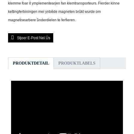
klemme foar it ymplementearjen fan klemtransporteurs. Fierder kinne
kettingferbiningen mei ynbêde magneten brûkt wurde om
magnetisearbere ûnderdielen te ferfieren.
Stjoer E-Post Nei Ús
PRODUKTDETAIL
PRODUKTLABELS