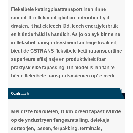
Fleksibele kettingplaattransportlinen rinne
soepel. It is fleksibel, glêd en betrouber by it
draaien. It hat ek leech lûd, leech enerzjyferbrûk
en it ûnderhâld is handich. As jo ​​​​op syk binne nei
in fleksibel transportsysteem fan hege kwaliteit,
biedt de CSTRANS fleksibele kettingtransportline
superieure effisjinsje en produktiviteit foar
praktysk elke tapassing. Dit model is ien fan 'e
bêste fleksibele transportsystemen op' e merk.
Oanfraach
Mei
dizze foardielen, it kin breed tapast wurde
op
de yndustryen fan
gearstalling, deteksje,
sortearjen, lassen, ferpakking, terminals,