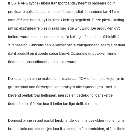
It CSTRANS sydfleksibele transportbandsysteem is basearre op in
profilearre balke fan aluminium of roestfrij stiel, fariearjend fan 44 mm
oant 295 mm breed, dy't in plestik ketting begeliedt. Dizze plestik ketting
rint op ekstrudearre plestik rails mei lege wriuwing. De produkten dy't
ferfierd wurde moatte, ride direkt op 'e ketting, of op pallets ôfhinklik fan
'e tapassing. Gidsrails oan 'e kanten fan 'e transportband soargje derfoar
dat it produkt op it goede spoar bliuwt. Opsjonele dripbakken kinne
ûnder de transportbandbaan pleatst wurde.
De keatlingen binne makke fan it materiaal POM en binne te krijen yn in
grut ferskaat oan ûntwerpen foar praktysk alle tapassingen - mei in
klevend oerflak foar hellingen, mei stielen bedekking foar skerpe
ûnderdielen of flokke foar it ferfier fan tige delikate items.
Derneist binne in grut oantal ferskillende klemme beskikber - rollen yn in
breed skala oan dimensjes foar it sammeljen fan produkten, of fleksibele