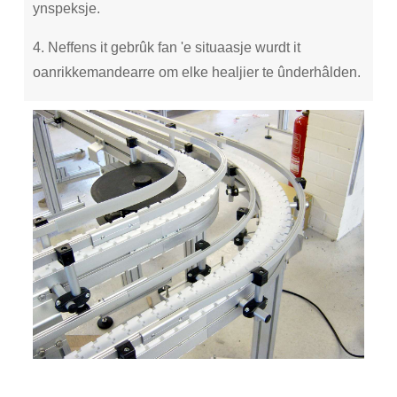
ynspeksje.
4. Neffens it gebrûk fan 'e situaasje wurdt it
oanrikkemandearre om elke healjier te ûnderhâlden.